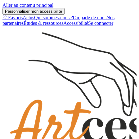
Aller au contenu principal
Personnaliser mon accessibilité
♡ Favoris
Actus
Qui sommes-nous ?
On parle de nous
Nos
partenaires
Études & ressources
Accessibilité
Se connecter