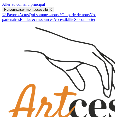
Aller au contenu principal
Personnaliser mon accessibilité
♡ Favoris
Actus
Qui sommes-nous ?
On parle de nous
Nos
partenaires
Études & ressources
Accessibilité
Se connecter