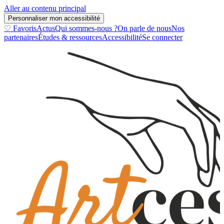
Aller au contenu principal
Personnaliser mon accessibilité
♡ Favoris
Actus
Qui sommes-nous ?
On parle de nous
Nos
partenaires
Études & ressources
Accessibilité
Se connecter