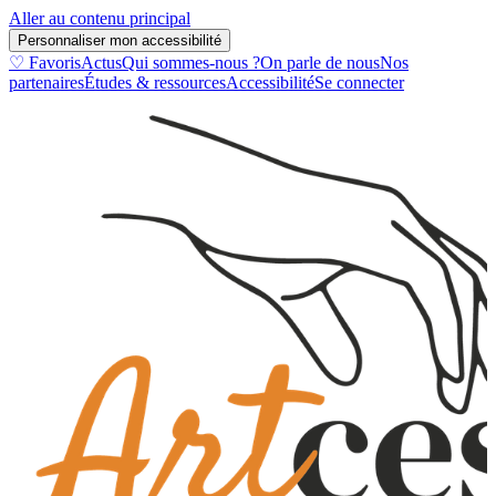
Aller au contenu principal
Personnaliser mon accessibilité
♡ Favoris
Actus
Qui sommes-nous ?
On parle de nous
Nos
partenaires
Études & ressources
Accessibilité
Se connecter