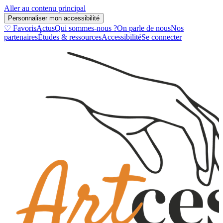
Aller au contenu principal
Personnaliser mon accessibilité
♡ Favoris
Actus
Qui sommes-nous ?
On parle de nous
Nos
partenaires
Études & ressources
Accessibilité
Se connecter